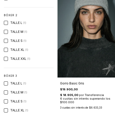
BÓXER 2
TALLE L
(1)
TALLE M
(1)
TALLE S
(1)
TALLE XL
(1)
TALLE XXL
(1)
BÓXER 3
Gorro Basic Gris
TALLE L
(1)
$19.900,00
TALLE M
(1)
TALLE S
(1)
3
cuotas sin interés de
$6.633,33
TALLE XL
(1)