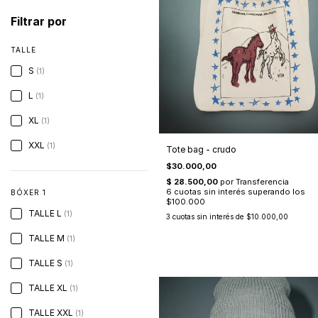
Filtrar por
TALLE
S
(1)
L
(1)
XL
(1)
XXL
(1)
Tote bag - crudo
$30.000,00
BÓXER 1
TALLE L
(1)
3
cuotas sin interés de
$10.000,00
TALLE M
(1)
TALLE S
(1)
TALLE XL
(1)
TALLE XXL
(1)