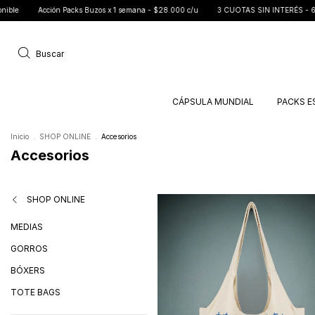
cks Buzos x 1 semana - $28.000 c/u
3 CUOTAS SIN INTERÉS - 6 CUOTAS SIN INTERÉS
Buscar
CÁPSULA MUNDIAL
PACKS E
Inicio
.
SHOP ONLINE
.
Accesorios
Accesorios
SHOP ONLINE
MEDIAS
GORROS
BÓXERS
TOTE BAGS