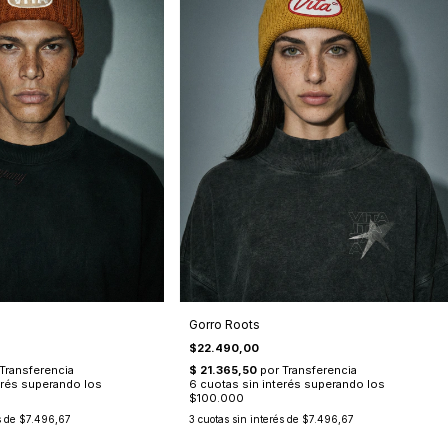
Gorro Roots
$22.490,00
s de
$7.496,67
3
cuotas sin interés de
$7.496,67