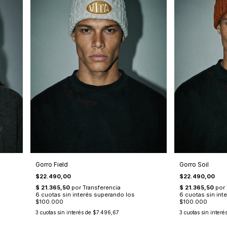
Gorro Field
Gorro Soil
$22.490,00
$22.490,00
3
cuotas sin interés de
$7.496,67
3
cuotas sin interé