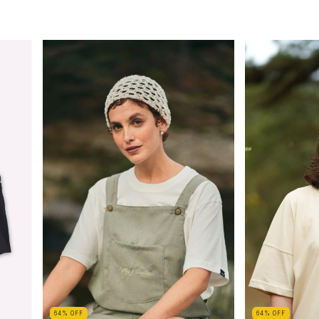
64
%
OFF
64
%
OFF