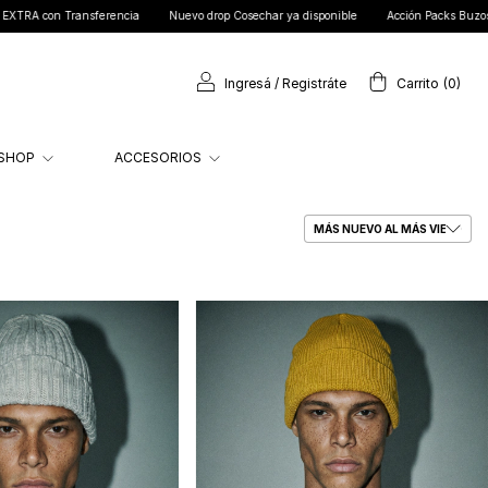
rencia
Nuevo drop Cosechar ya disponible
Acción Packs Buzos x 1 semana - $28.
Ingresá
/
Registráte
Carrito
(
0
)
SHOP
ACCESORIOS