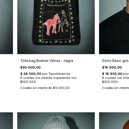
Tote bag Buenas Vibras - negra
Gorro Basic gri
$30.000,00
$19.900,00
3
cuotas sin interés de
$10.000,00
3
cuotas sin interé