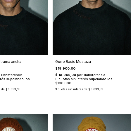
s trama ancha
Gorro Basic Mostaza
$19.900,00
s de
$6.633,33
3
cuotas sin interés de
$6.633,33