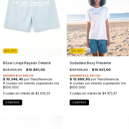
80
%
OFF
63
%
OFF
Bóxer Linaje Rayado Celeste
Sudadera Boxy Presente
$54.556,00
$10.891,00
$39.108,00
$14.621,00
3
cuotas sin interés de
$3.630,33
3
cuotas sin interés de
$4.873,67
COMPRAR
COMPRAR