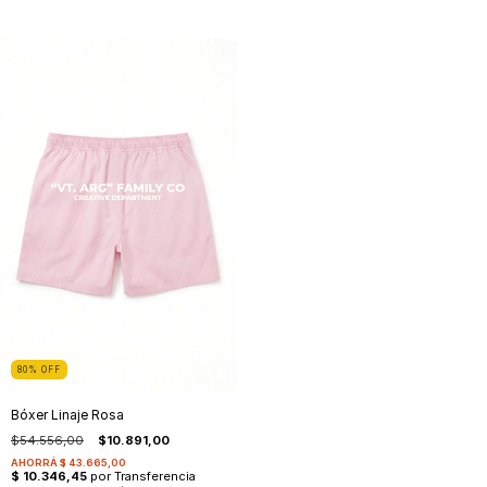
80
%
OFF
Bóxer Linaje Rosa
$54.556,00
$10.891,00