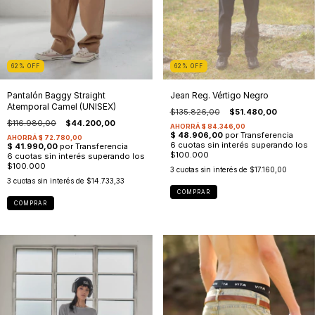
62
%
OFF
62
%
OFF
Pantalón Baggy Straight
Jean Reg. Vértigo Negro
Atemporal Camel (UNISEX)
$135.826,00
$51.480,00
$116.980,00
$44.200,00
3
cuotas sin interés de
$17.160,00
3
cuotas sin interés de
$14.733,33
COMPRAR
COMPRAR