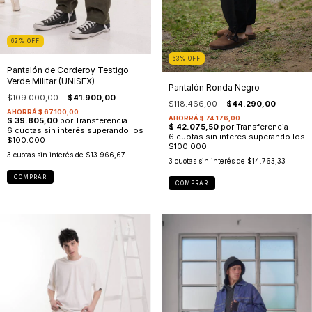
62
%
OFF
63
%
OFF
Pantalón de Corderoy Testigo
Verde Militar (UNISEX)
Pantalón Ronda Negro
$109.000,00
$41.900,00
$118.466,00
$44.290,00
3
cuotas sin interés de
$13.966,67
3
cuotas sin interés de
$14.763,33
COMPRAR
COMPRAR