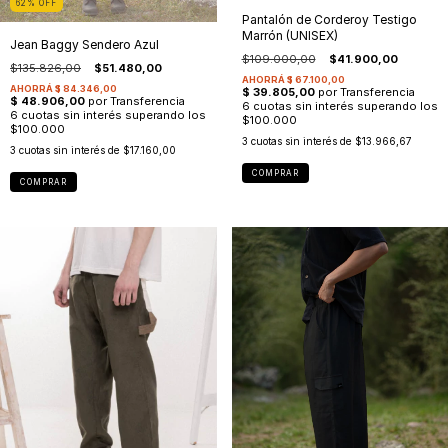
62
%
OFF
Pantalón de Corderoy Testigo
Marrón (UNISEX)
Jean Baggy Sendero Azul
$109.000,00
$41.900,00
$135.826,00
$51.480,00
3
cuotas sin interés de
$13.966,67
3
cuotas sin interés de
$17.160,00
COMPRAR
COMPRAR