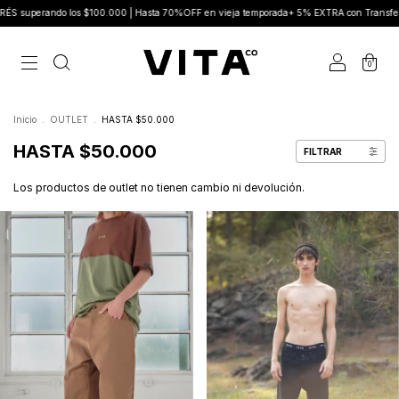
.000 | Hasta 70%OFF en vieja temporada+ 5% EXTRA con Transferencia
Nuevo drop
0
Inicio
.
OUTLET
.
HASTA $50.000
HASTA $50.000
FILTRAR
Los productos de outlet no tienen cambio ni devolución.