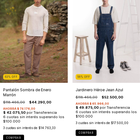
63
%
OFF
56
%
OFF
Pantalón Sombra de Enero
Jardinero Héroe Jean Azul
Marrón
$118.466,00
$52.500,00
$118.466,00
$44.290,00
3
cuotas sin interés de
$17.500,00
3
cuotas sin interés de
$14.763,33
COMPRAR
COMPRAR