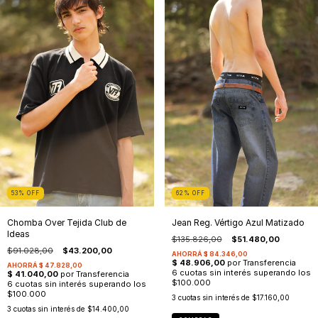
53
%
OFF
62
%
OFF
Chomba Over Tejida Club de
Jean Reg. Vértigo Azul Matizado
Ideas
$135.826,00
$51.480,00
$91.028,00
$43.200,00
3
cuotas sin interés de
$17.160,00
3
cuotas sin interés de
$14.400,00