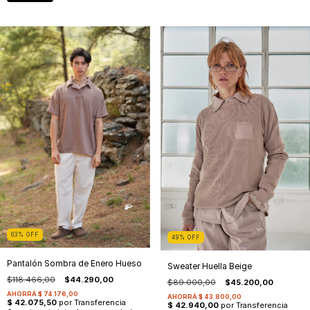
63
%
OFF
49
%
OFF
Pantalón Sombra de Enero Hueso
Sweater Huella Beige
$118.466,00
$44.290,00
$89.000,00
$45.200,00