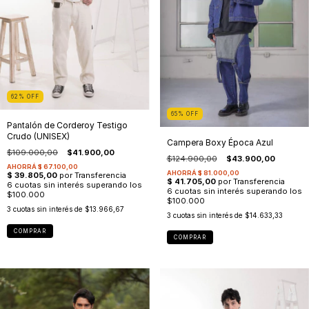
62
%
OFF
65
%
OFF
Pantalón de Corderoy Testigo
Crudo (UNISEX)
Campera Boxy Época Azul
$109.000,00
$41.900,00
$124.900,00
$43.900,00
3
cuotas sin interés de
$13.966,67
3
cuotas sin interés de
$14.633,33
COMPRAR
COMPRAR