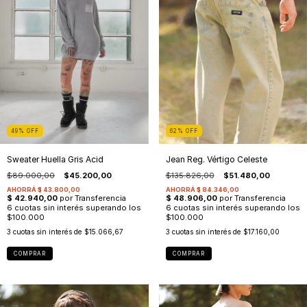
49
%
OFF
62
%
OFF
Sweater Huella Gris Acid
Jean Reg. Vértigo Celeste
$89.000,00
$45.200,00
$135.826,00
$51.480,00
3
cuotas sin interés de
$15.066,67
3
cuotas sin interés de
$17.160,00
COMPRAR
COMPRAR