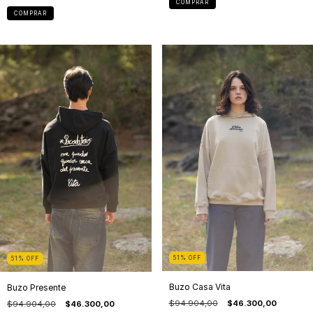
COMPRAR
COMPRAR
51
%
OFF
51
%
OFF
Buzo Casa Vita
Buzo Presente
$94.904,00
$46.300,00
$94.904,00
$46.300,00