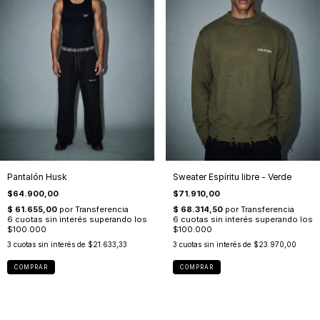
Pantalón Husk
Sweater Espíritu libre - Verde
$64.900,00
$71.910,00
3
cuotas sin interés de
$21.633,33
3
cuotas sin interés de
$23.970,00
COMPRAR
COMPRAR